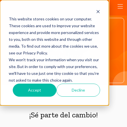
+
This website stores cookies on your computer.
FORMACIÓN CON IMPACTO
These cookies are used to improve your website
POSITIVO
experience and provide more personalized services
to you, both on this website and through other
Carreras con impacto social
media. To find out more about the cookies we use,
see our Privacy Policy.
y alta demanda laboral
We won't track your information when you visit our
site. But in order to comply with your preferences,
we'll have to use just one tiny cookie so that you're
not asked to make this choice again.
Accept
Decline
¡Sé parte del cambio!