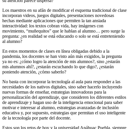
su atención parece dispersa?
Los maestros en su afán de modificar el esquema tradicional de clase
incorporan videos, juegos digitales, presentaciones novedosas
hechas mediante aplicaciones que permiten la tan ansiada
interactividad: los textos cobran vida, hay imágenes con
movimiento, “muñequitos” que le hablan al alumno… pero surge la
pregunta: ¿en realidad se está educando o solo se está entreteniendo
al alumno?
En estos momentos de clases en línea obligadas debido a la
pandemia, los docentes se han visto aún más exigidos, la pregunta
ya no es: ¿cómo logro la atención de mis alumnos?, sino ¿estarán
mis alumnos ahí?, ¿estarán escuchando lo que digo?, ¿estarán
poniendo atención, ¿cómo saberlo?
No basta con incorporar la tecnología al aula para responder a las
necesidades de los nativos digitales, sino saber hacerlo incluyendo
nuevas formas de enseñar, estrategias innovadoras para la
personalización del aprendizaje, que consideren los diferentes estilos
de aprendizaje y hagan uso de la inteligencia emocional para saber
motivar e interesar al alumno, estrategias avanzadas de inclusión
educativa y, por supuesto, estrategias que permitan el uso inteligente
de la tecnología por parte del docente.
Estos son los retos de hoy y la universidad Anáhuac Puebla, siempre