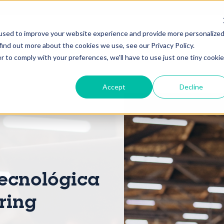
Inicio
Capacitación em
used to improve your website experience and provide more personalize
find out more about the cookies we use, see our Privacy Policy.
r to comply with your preferences, we'll have to use just one tiny cookie
Accept
Decline
Tecnológica
ring