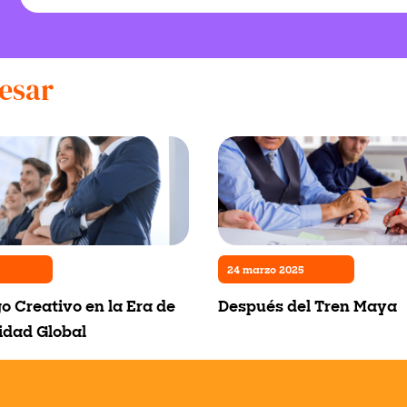
esar
24 marzo 2025
go Creativo en la Era de
Después del Tren Maya
idad Global