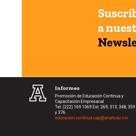
Suscrí
a nues
Newsle
Informes
Promoción de Educación Continua y
Capacitación Empresarial
Tel: (222) 169 1069 Ext: 269, 313, 348, 359
y 376.
educacion.continua.uap@anahuac.mx