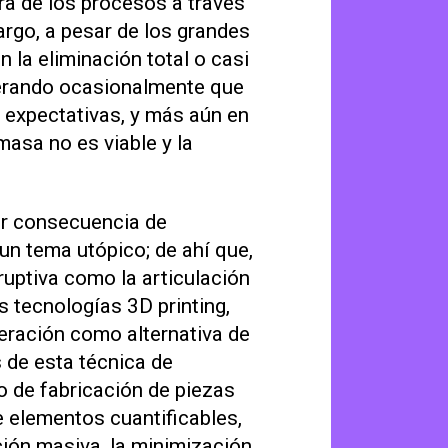
ra de los procesos a través
argo, a pesar de los grandes
 la eliminación total o casi
enerando ocasionalmente que
 expectativas, y más aún en
asa no es viable y la
or consecuencia de
un tema utópico; de ahí que,
ruptiva como la articulación
s tecnologías 3D printing,
eración como alternativa de
 de esta técnica de
o de fabricación de piezas
 elementos cuantificables,
ación masiva, la minimización