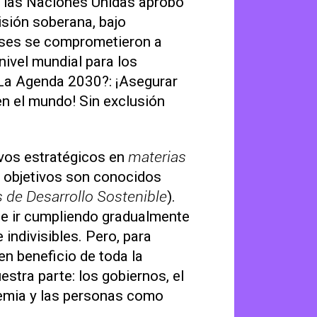
e las Naciones Unidas aprobó
sión soberana, bajo
aíses se comprometieron a
nivel
mundial para los
 La Agenda 2030?: ¡Asegurar
en el mundo! Sin exclusión
vos estratégicos en
materias
7 objetivos son conocidos
s de Desarrollo Sostenible
).
ue ir cumpliendo gradualmente
 indivisibles. Pero, para
en beneficio de toda la
tra parte: los gobiernos, el
ademia y las personas como