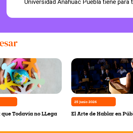
Universidad Anáhuac Puebla tiene para t
esar
25 junio 2026
a que Todavía no LLega
El Arte de Hablar en Púb