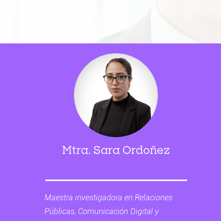
Mtra. Sara Ordoñez
Maestra investigadora en Relaciones
Públicas, Comunicación Digital y