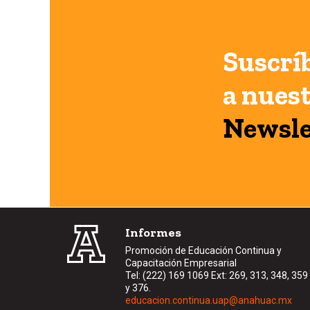
Suscrí
a nues
Newsle
Informes
Promoción de Educación Continua y
Capacitación Empresarial
Tel: (222) 169 1069 Ext: 269, 313, 348, 359
y 376.
educacion.continua.uap@anahuac.mx