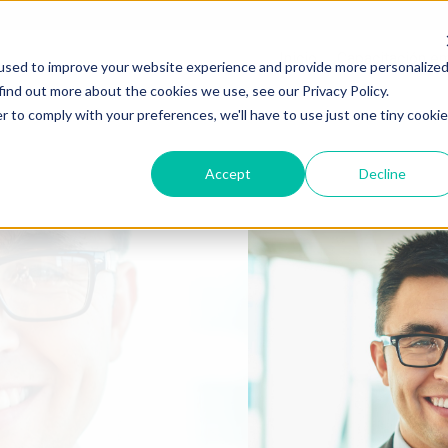
Inicio
Capacitación em
used to improve your website experience and provide more personalize
find out more about the cookies we use, see our Privacy Policy.
r to comply with your preferences, we'll have to use just one tiny cookie
Accept
Decline