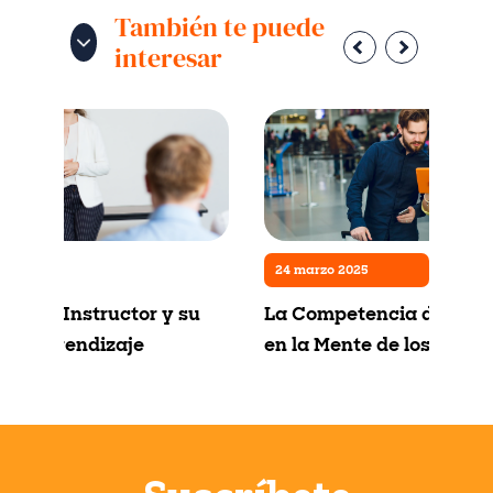
También te puede
interesar
5
24 marzo 2025
ón del Instructor y su
La Competencia de Dest
 el Aprendizaje
en la Mente de los Turis
ional