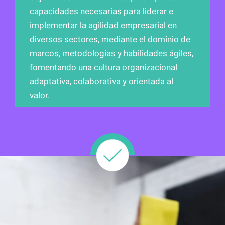
capacidades necesarias para liderar e
implementar la agilidad empresarial en
diversos sectores, mediante el dominio de
marcos, metodologías y habilidades ágiles,
fomentando una cultura organizacional
adaptativa, colaborativa y orientada al
valor.