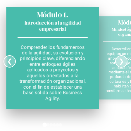
Módulo 1.
Módu
Introducción a la agilidad
empresarial
Mindset ág
organi
Comprender los fundamentos
Desarrollar
de la agilidad, su evolución y
equipos un mi
principios clave, diferenciando
impulse la co
❮
❯
aprendizaje 
entre enfoques ágiles
adaptación
aplicados a proyectos y
mediante el 
aquellos orientados a la
profundo de
transformación organizacional,
culturales 
habilitan 
con el fin de establecer una
transformación
base sólida sobre Business
Agility.