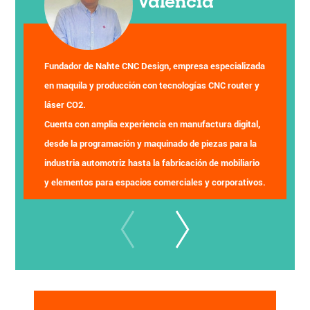
Valencia
F
undador de Nahte CNC Design, empresa especializada
en maquila y producción con tecnologías CNC router y
láser CO2.
Cuenta con amplia experiencia en manufactura digital,
desde la programación y maquinado de piezas para la
industria automotriz hasta la fabricación de mobiliario
y elementos para espacios comerciales y corporativos.