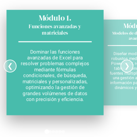
Módulo 1.
Módu
Funciones avanzadas y
matriciales
Modelos de d
ava
Dominar las funciones
Diseñar mod
avanzadas de Excel para
robustos medi
resolver problemas complejos
Power Pivot, r
❮
❯
tablas y con
mediante fórmulas
fuentes múltip
condicionales, de búsqueda,
una gestión 
matriciales y personalizadas,
información pa
optimizando la gestión de
dinámicos y
grandes volúmenes de datos
con precisión y eficiencia.