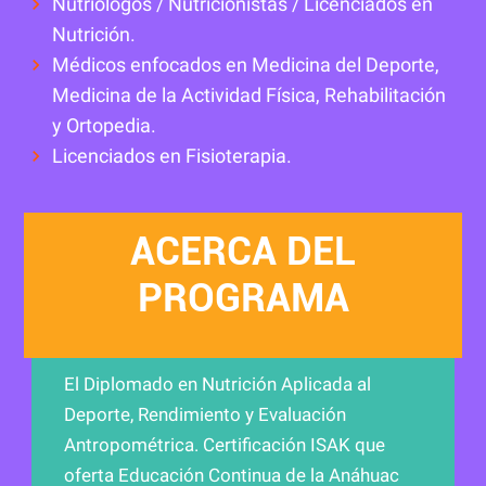
Nutriólogos / Nutricionistas / Licenciados en
Nutrición.
Médicos enfocados en Medicina del Deporte,
Medicina de la Actividad Física, Rehabilitación
y Ortopedia.
Licenciados en Fisioterapia.
ACERCA DEL
PROGRAMA
El Diplomado en Nutrición Aplicada al
Deporte, Rendimiento y Evaluación
Antropométrica. Certificación ISAK que
oferta Educación Continua de la Anáhuac