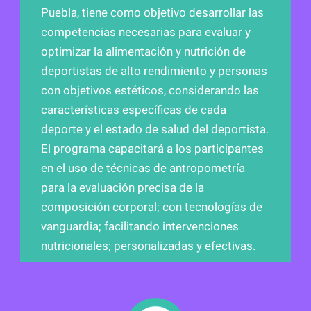
Puebla, tiene como objetivo desarrollar las
competencias necesarias para evaluar y
optimizar la alimentación y nutrición de
deportistas de alto rendimiento y personas
con objetivos estéticos, considerando las
características específicas de cada
deporte y el estado de salud del deportista.
El programa capacitará a los participantes
en el uso de técnicas de antropometría
para la evaluación precisa de la
composición corporal; con tecnologías de
vanguardia; facilitando intervenciones
nutricionales; personalizadas y efectivas.