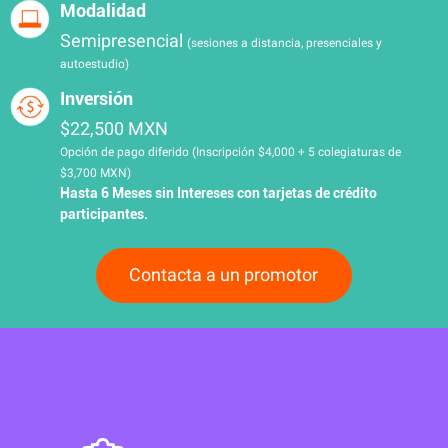
Modalidad
Semipresencial
(sesiones a distancia, presenciales y
autoestudio)
Inversión
$22,500 MXN
Opción de pago diferido (Inscripción $4,000 + 5 colegiaturas de
$3,700 MXN)
Hasta 6 Meses sin Intereses con tarjetas de crédito
participantes.
Contacta a un promotor