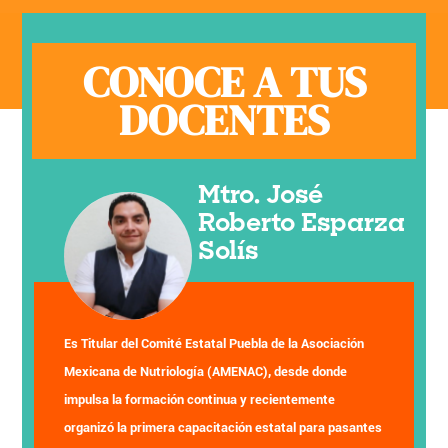
CONOCE A TUS
DOCENTES
Mtro. José
Roberto Esparza
Solís
Es Titular del Comité Estatal Puebla de la Asociación
Mexicana de Nutriología (AMENAC), desde donde
impulsa la formación continua y recientemente
organizó la primera capacitación estatal para pasantes