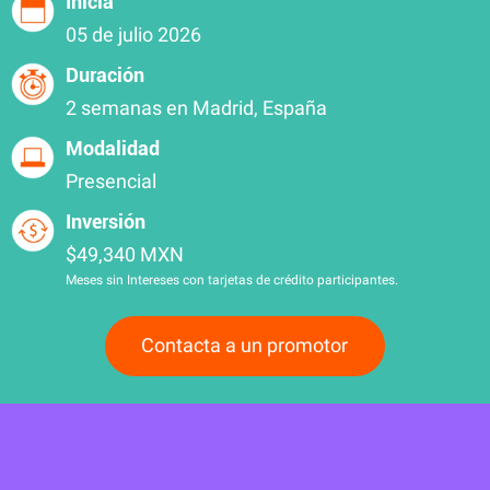
Inicia
05 de julio 2026
Duración
2 semanas en Madrid, España
Modalidad
Presencial
Inversión
$49,340 MXN
Meses sin Intereses con tarjetas de crédito participantes.
Contacta a un promotor