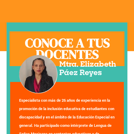
CONOCE A TUS
DOCENTES
Mtra. Elizabeth
Páez Reyes
Especialista con más de 26 años de experiencia en la
promoción de la inclusión educativa de estudiantes con
discapacidad y en el ámbito de la Educación Especial en
general. Ha participado como intérprete de Lengua de
Señas Mexicana en contextos educativos y de