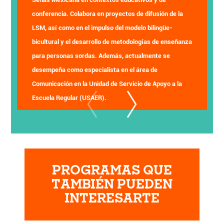
conferencia. Colabora en proyectos de difusión de la
LSM, así como en el impulso del modelo bilingüe-
bicultural y el desarrollo de metodologías de enseñanza
para personas sordas. Además, actualmente se
desempeña como especialista en el área de
Comunicación en la Unidad de Servicio de Apoyo a la
Escuela Regular (USAER).
PROGRAMAS QUE
TAMBIÉN PUEDEN
INTERESARTE