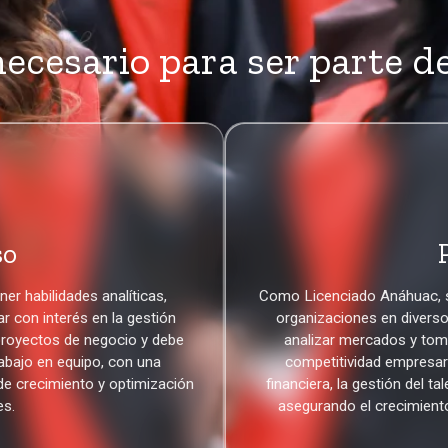
ecesario para ser parte d
so
er habilidades analíticas,
Como Licenciado
Anáhuac
,
r con interés en la gestión
organizaciones en diverso
 proyectos de negocio y debe
analizar mercados y toma
abajo en equipo, con una
competitividad empresari
de crecimiento y optimización
financiera, la gestión del 
es.
asegurando el crecimiento