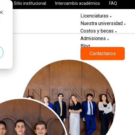
Sitio institucional
Intercambio académico
FAQ
Licenciaturas
▼
d
Nuestra universidad
▼
Costos y becas
▼
Admisiones
▼
Blog
Contáctanos