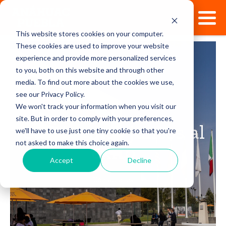
This website stores cookies on your computer.
These cookies are used to improve your website
experience and provide more personalized services
to you, both on this website and through other
media. To find out more about the cookies we use,
see our Privacy Policy.
We won't track your information when you visit our
site. But in order to comply with your preferences,
Caminemos juntos al
we'll have to use just one tiny cookie so that you're
not asked to make this choice again.
éxito
Accept
Decline
¡Contáctanos!