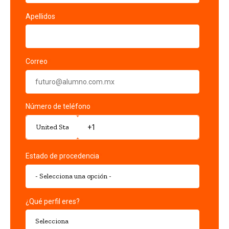
Apellidos
*
Correo
*
Número de teléfono
*
Estado de procedencia
*
¿Qué perfil eres?
*