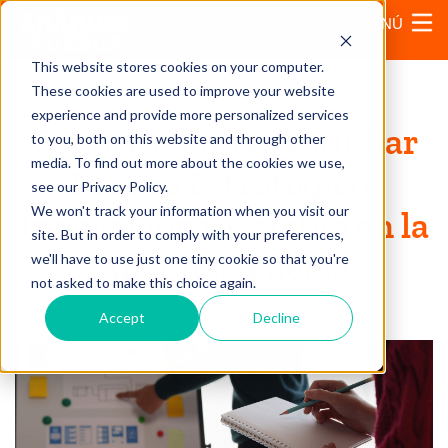
MENÚ
This website stores cookies on your computer.
These cookies are used to improve your website
experience and provide more personalized services
Conoce como es estudiar
to you, both on this website and through other
media. To find out more about the cookies we use,
Diseño Estratégico,
see our Privacy Policy.
We won't track your information when you visit our
Innovación y Cambio en la
site. But in order to comply with your preferences,
Anáhuac Puebla
we'll have to use just one tiny cookie so that you're
not asked to make this choice again.
18 de noviembre, 2024
Accept
Decline