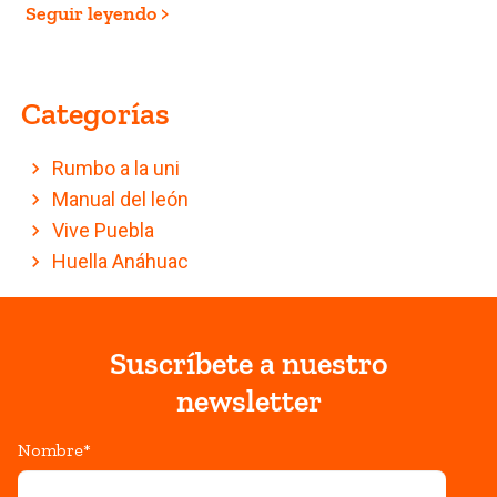
Seguir leyendo >
Categorías
Rumbo a la uni
Manual del león
Vive Puebla
Huella Anáhuac
Suscríbete a nuestro
newsletter
Nombre
*