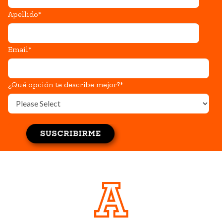
Apellido
*
Email
*
¿Qué opción te describe mejor?
*