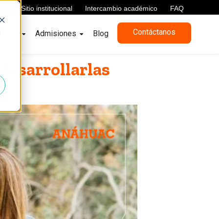
Sitio institucional
Intercambio académico
FAQ
Contáctanos
d
becas
Admisiones
Blog
desarrollarlas