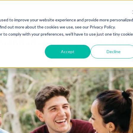
used to improve your website experience and provide more personalize
Licenciaturas
Nuestra universidad
Costos y 
find out more about the cookies we use, see our Privacy Policy.
r to comply with your preferences, we'll have to use just one tiny cookie
emandadas: ejemplos y cómo 
Accept
Decline
07 de noviembre, 2022