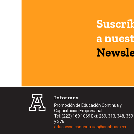
Suscrí
a nues
Newsle
Informes
Promoción de Educación Continua y
Capacitación Empresarial
Tel: (222) 169 1069 Ext: 269, 313, 348, 359
y 376.
educacion.continua.uap@anahuac.mx