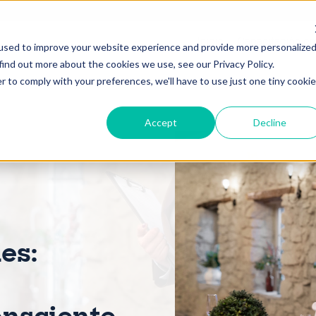
Inicio
Capacitación em
used to improve your website experience and provide more personalize
find out more about the cookies we use, see our Privacy Policy.
r to comply with your preferences, we'll have to use just one tiny cookie
Accept
Decline
es: