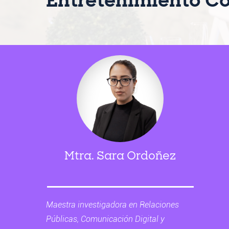
Entretenimiento C
Mtra. Sara Ordoñez
Maestra investigadora en Relaciones
Públicas, Comunicación Digital y