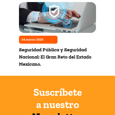
24 marzo 2025
24 m
icas
Seguridad Pública y Seguridad
Admi
Nacional: El Gran Reto del Estado
Muni
Mexicano.
Suscríbete
a nuestro