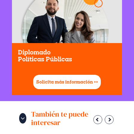
Diplomado
Políticas Públicas
Solicita más información >>
También te puede
interesar