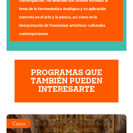
contemplación. Ha dedicado sus últimos estudios al
tema de la Hermenéutica Analógica y su aplicación
concreta en el arte y la poesía, así como en la
interpretación de fenómenos artísticos-culturales
contemporáneos.
PROGRAMAS QUE
TAMBIÉN PUEDEN
INTERESARTE
Curso