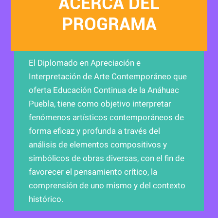
ACERCA DEL
PROGRAMA
El Diplomado en Apreciación e
Interpretación de Arte Contemporáneo que
oferta Educación Continua de la Anáhuac
Puebla, tiene como objetivo interpretar
fenómenos artísticos contemporáneos de
forma eficaz y profunda a través del
análisis de elementos compositivos y
simbólicos de obras diversas, con el fin de
favorecer el pensamiento crítico, la
comprensión de uno mismo y del contexto
histórico.