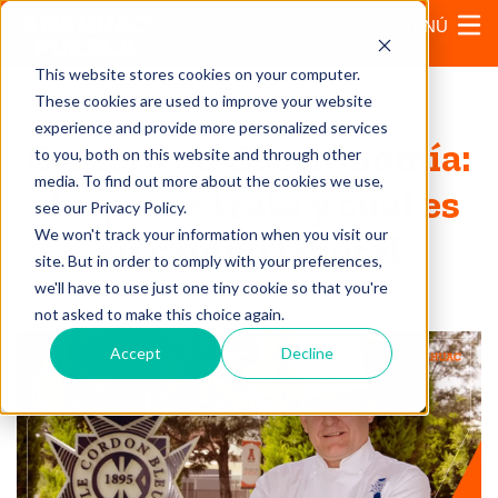
MENÚ
This website stores cookies on your computer.
These cookies are used to improve your website
experience and provide more personalized services
Carrera en Gastronomía:
to you, both on this website and through other
media. To find out more about the cookies we use,
de qué se trata y cuál es
see our Privacy Policy.
We won't track your information when you visit our
su campo laboral
site. But in order to comply with your preferences,
we'll have to use just one tiny cookie so that you're
17 de febrero, 2025
not asked to make this choice again.
Accept
Decline