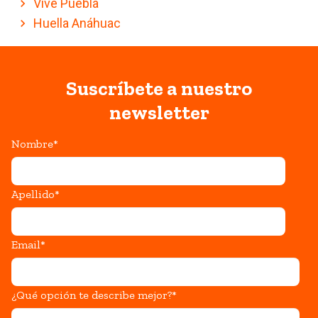
Vive Puebla
Huella Anáhuac
Suscríbete a nuestro
newsletter
Nombre
*
Apellido
*
Email
*
¿Qué opción te describe mejor?
*