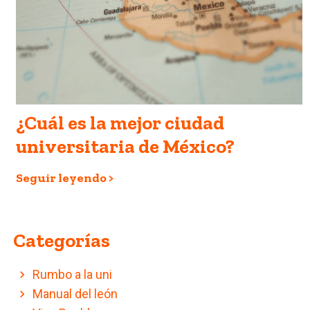
¿Cuál es la mejor ciudad
universitaria de México?
Seguir leyendo >
Categorías
Rumbo a la uni
Manual del león