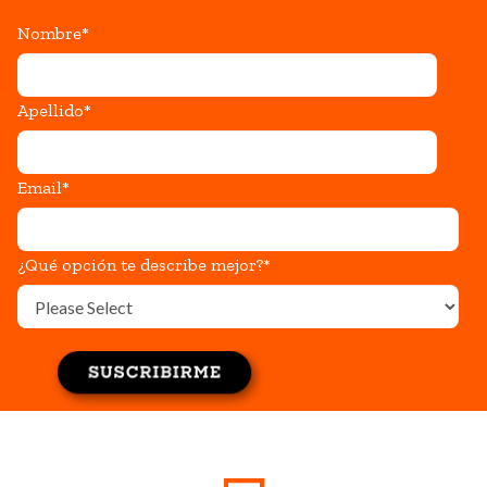
Nombre
*
Apellido
*
Email
*
¿Qué opción te describe mejor?
*