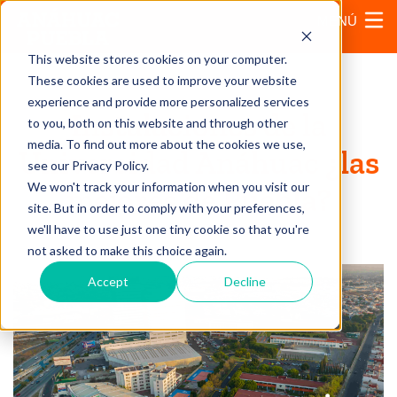
MENÚ
This website stores cookies on your computer.
These cookies are used to improve your website
experience and provide more personalized services
Instalaciones de la
to you, both on this website and through other
media. To find out more about the cookies we use,
Universidad Anáhuac ¿las
see our Privacy Policy.
We won't track your information when you visit our
mejores de Puebla?
site. But in order to comply with your preferences,
we'll have to use just one tiny cookie so that you're
30 de septiembre, 2024
not asked to make this choice again.
Accept
Decline