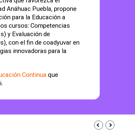
ctiva que favorezca el
idad Anáhuac Puebla, propone
ión para la Educación a
 dos cursos: Competencias
as) y Evaluación de
), con el fin de coadyuvar en
egias innovadoras para la
ucación Continua
que
i.