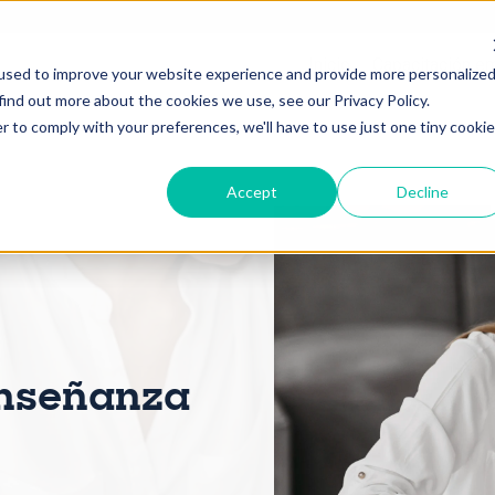
Inicio
Capacitación em
used to improve your website experience and provide more personalize
find out more about the cookies we use, see our Privacy Policy.
r to comply with your preferences, we'll have to use just one tiny cookie
Accept
Decline
Enseñanza