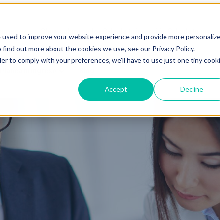
ramas
Show submenu for Calcula tu inversión
Calcula tu inver
e used to improve your website experience and provide more personaliz
 find out more about the cookies we use, see our Privacy Policy.
der to comply with your preferences, we'll have to use just one tiny cook
Planea tu ingreso
Blog
Accept
Decline