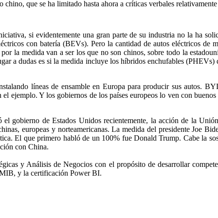
o chino, que se ha limitado hasta ahora a críticas verbales relativament
iativa, si evidentemente una gran parte de su industria no la ha solic
éctricos con batería (BEVs). Pero la cantidad de autos eléctricos de 
 por la medida van a ser los que no son chinos, sobre todo la estadoun
ugar a dudas es si la medida incluye los híbridos enchufables (PHEVs) 
n instalando líneas de ensamble en Europa para producir sus autos. B
n el ejemplo. Y los gobiernos de los países europeos lo ven con buenos
l gobierno de Estados Unidos recientemente, la acción de la Unión Eu
 chinas, europeas y norteamericanas. La medida del presidente Joe Bid
olítica. El que primero habló de un 100% fue Donald Trump. Cabe la so
ación con China.
gicas y Análisis de Negocios con el propósito de desarrollar competen
MIB, y la certificación Power BI.