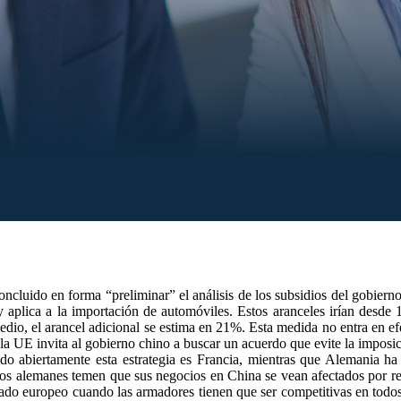
cluido en forma “preliminar” el análisis de los subsidios del gobierno 
hoy aplica a la importación de automóviles. Estos aranceles irían d
io, el arancel adicional se estima en 21%. Esta medida no entra en efe
 UE invita al gobierno chino a buscar un acuerdo que evite la imposició
o abiertamente esta estrategia es Francia, mientras que Alemania h
os alemanes temen que sus negocios en China se vean afectados por repre
ado europeo cuando las armadores tienen que ser competitivas en todos