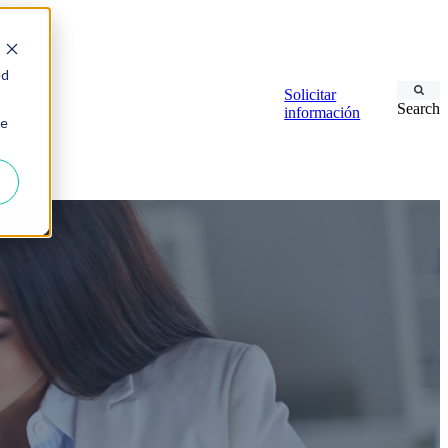
sión
ed
Solicitar
Search
información
ie