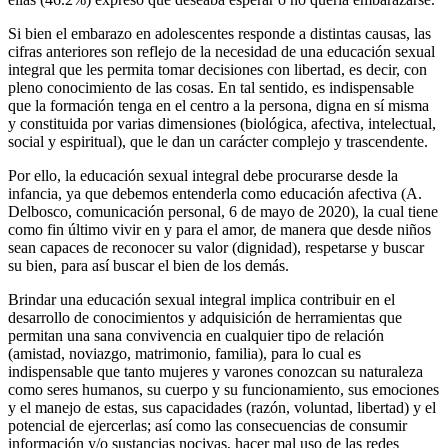
Si bien el embarazo en adolescentes responde a distintas causas, las
cifras anteriores son reflejo de la necesidad de una educación sexual
integral que les permita tomar decisiones con libertad, es decir, con
pleno conocimiento de las cosas. En tal sentido, es indispensable
que la formación tenga en el centro a la persona, digna en sí misma
y constituida por varias dimensiones (biológica, afectiva, intelectual,
social y espiritual), que le dan un carácter complejo y trascendente.
Por ello, la educación sexual integral debe procurarse desde la
infancia, ya que debemos entenderla como educación afectiva (A.
Delbosco, comunicación personal, 6 de mayo de 2020), la cual tiene
como fin último vivir en y para el amor, de manera que desde niños
sean capaces de reconocer su valor (dignidad), respetarse y buscar
su bien, para así buscar el bien de los demás.
Brindar una educación sexual integral implica contribuir en el
desarrollo de conocimientos y adquisición de herramientas que
permitan una sana convivencia en cualquier tipo de relación
(amistad, noviazgo, matrimonio, familia), para lo cual es
indispensable que tanto mujeres y varones conozcan su naturaleza
como seres humanos, su cuerpo y su funcionamiento, sus emociones
y el manejo de estas, sus capacidades (razón, voluntad, libertad) y el
potencial de ejercerlas; así como las consecuencias de consumir
información y/o sustancias nocivas, hacer mal uso de las redes