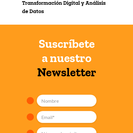
uedes
Transformación Digital y Análisis
El An
de Datos
Tran
Suscríbete
a nuestro
Newsletter